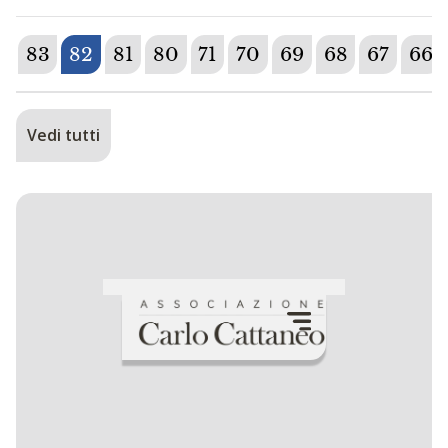
83
82
81
80
71
70
69
68
67
66
Vedi tutti