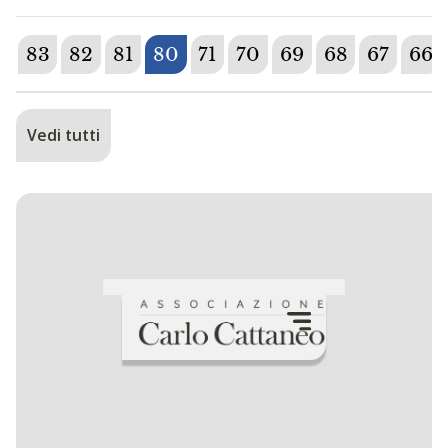
83
82
81
80
71
70
69
68
67
66
Vedi tutti