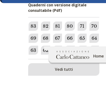
Quaderni con versione digitale
consultabile (Pdf)
83
82
81
80
71
70
69
68
67
66
65
64
63
62
61
60
59
58
Home
Vedi tutti