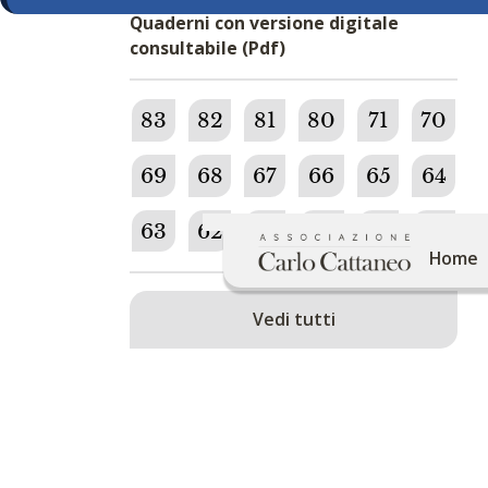
Quaderni con versione digitale
consultabile (Pdf)
83
82
81
80
71
70
69
68
67
66
65
64
63
62
61
60
59
58
Home
Vedi tutti